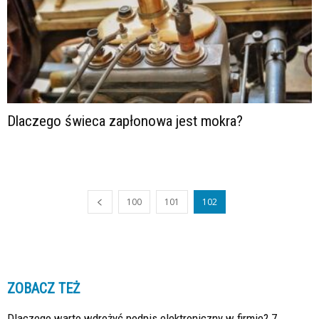
Dlaczego świeca zapłonowa jest mokra?
100
101
102
ZOBACZ TEŻ
Dlaczego warto wdrożyć podpis elektroniczny w firmie? 7