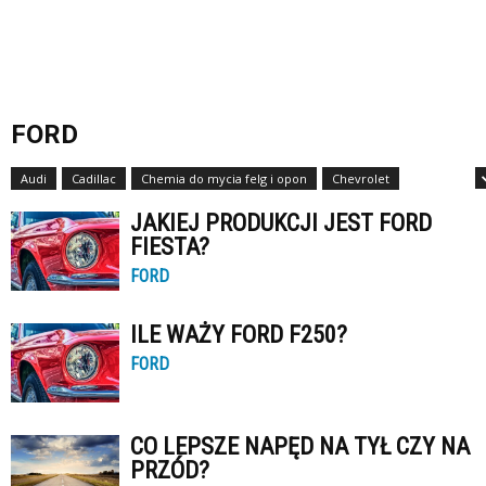
FORD
Audi
Cadillac
Chemia do mycia felg i opon
Chevrolet
Daihatsu
JAKIEJ PRODUKCJI JEST FORD
FIESTA?
FORD
ILE WAŻY FORD F250?
FORD
CO LEPSZE NAPĘD NA TYŁ CZY NA
PRZÓD?