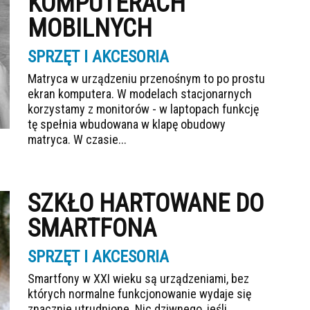
KOMPUTERACH
MOBILNYCH
SPRZĘT I AKCESORIA
Matryca w urządzeniu przenośnym to po prostu
ekran komputera. W modelach stacjonarnych
korzystamy z monitorów - w laptopach funkcję
tę spełnia wbudowana w klapę obudowy
matryca. W czasie...
SZKŁO HARTOWANE DO
SMARTFONA
SPRZĘT I AKCESORIA
Smartfony w XXI wieku są urządzeniami, bez
których normalne funkcjonowanie wydaje się
znacznie utrudnione. Nic dziwnego, jeśli