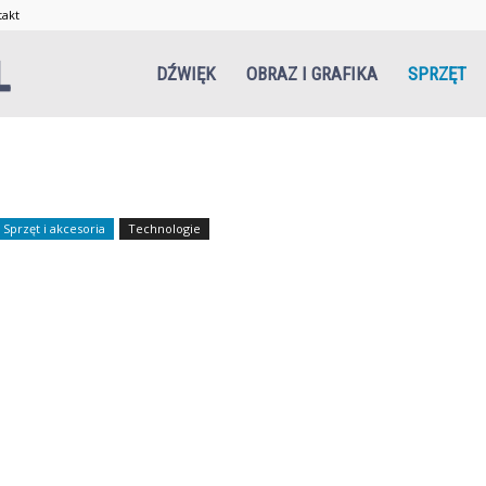
takt
Niezgrani.pl
DŹWIĘK
OBRAZ I GRAFIKA
SPRZĘT
Sprzęt i akcesoria
Technologie