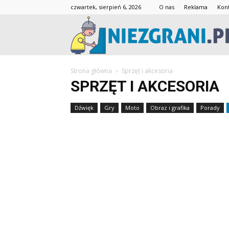
czwartek, sierpień 6, 2026
O nas
Reklama
Kon
Strona główna
Sprzęt i akcesoria
SPRZĘT I AKCESORIA
Dźwięk
Gry
Moto
Obraz i grafika
Porady