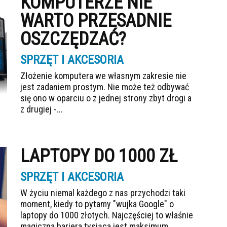
KOMPUTERZE NIE
WARTO PRZESADNIE
OSZCZĘDZAĆ?
SPRZĘT I AKCESORIA
Złożenie komputera we własnym zakresie nie
jest zadaniem prostym. Nie może też odbywać
się ono w oparciu o z jednej strony zbyt drogi a
z drugiej -...
LAPTOPY DO 1000 ZŁ
SPRZĘT I AKCESORIA
W życiu niemal każdego z nas przychodzi taki
moment, kiedy to pytamy "wujka Google" o
laptopy do 1000 złotych. Najczęściej to właśnie
magiczna bariera tysiąca jest maksimum,