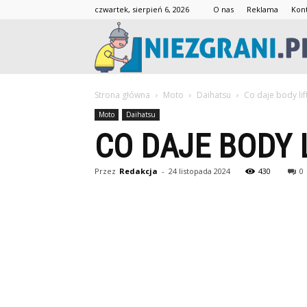
czwartek, sierpień 6, 2026
O nas
Reklama
Kon
Strona główna
Moto
Daihatsu
Co daje body lif
Moto
Daihatsu
CO DAJE BODY 
Przez
Redakcja
-
24 listopada 2024
430
0