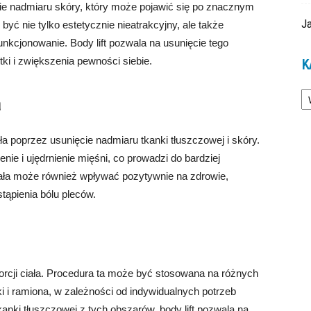
cie nadmiaru skóry, który może pojawić się po znacznym
Ja
yć nie tylko estetycznie nieatrakcyjny, ale także
nkcjonowanie. Body lift pozwala na usunięcie tego
ki i zwiększenia pewności siebie.
K
Ka
a
ła poprzez usunięcie nadmiaru tkanki tłuszczowej i skóry.
ie i ujędrnienie mięśni, co prowadzi do bardziej
ała może również wpływać pozytywnie na zdrowie,
tąpienia bólu pleców.
rcji ciała. Procedura ta może być stosowana na różnych
ki i ramiona, w zależności od indywidualnych potrzeb
kanki tłuszczowej z tych obszarów, body lift pozwala na