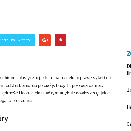
ierkaj) na Twitterze
Z
D
fi
r chirurgii plastycznej, która ma na celu poprawę sylwetki i
 odchudzaniu lub po ciąży, body lift pozwala usunąć
Ja
jędrność i kształt ciała. W tym artykule dowiesz się, jakie
iega ta procedura.
Il
óry
C