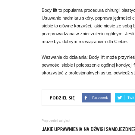
Body lift to popularna procedura chirurgii plast
Usuwanie nadmiaru skóry, poprawa jędrności ci
siebie to główne korzyści, jakie niesie ze sobą b
przeprowadzana w znieczuleniu ogólnym. Jeśli z
może być dobrym rozwiązaniem dla Ciebie.
Wezwanie do działania: Body lift może przynieś
pewności siebie i polepszenie ogólnej kondycji f
skorzystać z profesjonalnych usług, odwiedź str
PODZIEL SIĘ
Facebook
Twit
Poprzedni artykuł
JAKIE UPRAWNIENIA NA DŹWIGI SAMOJEZDNE