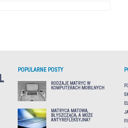
POPULARNE POSTY
P
RODZAJE MATRYC W
F
KOMPUTERACH MOBILNYCH
S
E
MATRYCA MATOWA,
J
BŁYSZCZĄCA, A MOŻE
ANTYREFLEKSYJNA?
F