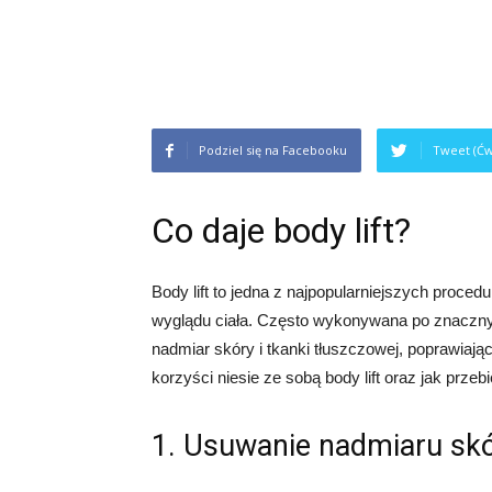
Podziel się na Facebooku
Tweet (Ćw
Co daje body lift?
Body lift to jedna z najpopularniejszych procedu
wyglądu ciała. Często wykonywana po znacznym
nadmiar skóry i tkanki tłuszczowej, poprawiając 
korzyści niesie ze sobą body lift oraz jak przeb
1. Usuwanie nadmiaru sk