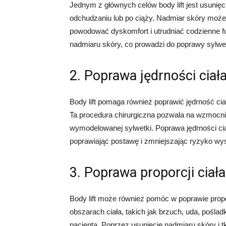
Jednym z głównych celów body lift jest usunię
odchudzaniu lub po ciąży. Nadmiar skóry może b
powodować dyskomfort i utrudniać codzienne fu
nadmiaru skóry, co prowadzi do poprawy sylwet
2. Poprawa jędrności ciał
Body lift pomaga również poprawić jędrność cia
Ta procedura chirurgiczna pozwala na wzmocnien
wymodelowanej sylwetki. Poprawa jędrności ci
poprawiając postawę i zmniejszając ryzyko wys
3. Poprawa proporcji ciała
Body lift może również pomóc w poprawie propo
obszarach ciała, takich jak brzuch, uda, poślad
pacjenta. Poprzez usunięcie nadmiaru skóry i t