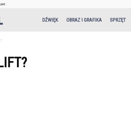
takt
Niezgrani.pl
DŹWIĘK
OBRAZ I GRAFIKA
SPRZĘT
t?
LIFT?