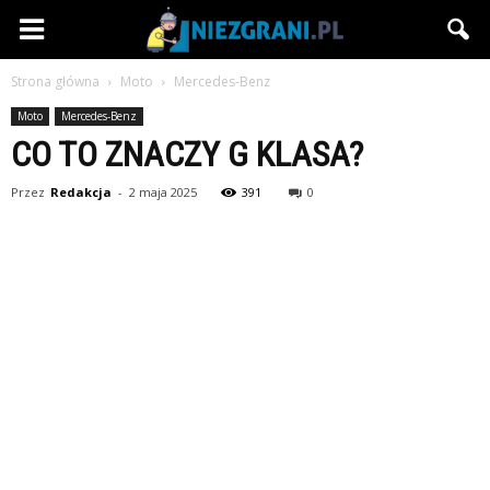
Niezgrani.pl
Strona główna
Moto
Mercedes-Benz
Moto
Mercedes-Benz
CO TO ZNACZY G KLASA?
Przez
Redakcja
-
2 maja 2025
391
0