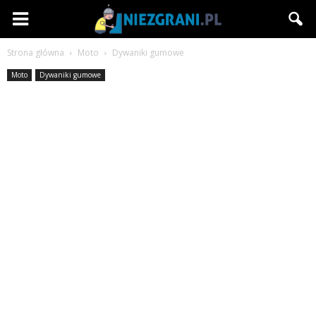
Niezgrani.pl
Strona główna
Moto
Dywaniki gumowe
Moto
Dywaniki gumowe