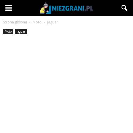
Niezgrani.pl
Strona główna
Moto
Jaguar
Moto
Jaguar