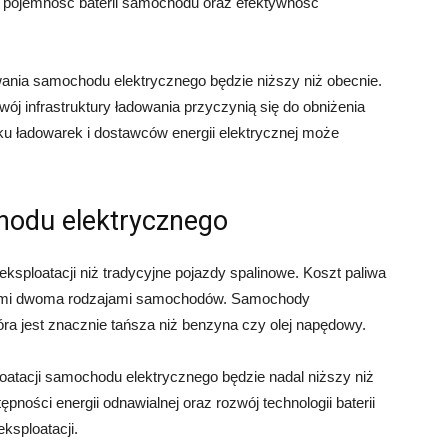
ej, pojemność baterii samochodu oraz efektywność
ania samochodu elektrycznego będzie niższy niż obecnie.
wój infrastruktury ładowania przyczynią się do obniżenia
ku ładowarek i dostawców energii elektrycznej może
hodu elektrycznego
sploatacji niż tradycyjne pojazdy spalinowe. Koszt paliwa
 tymi dwoma rodzajami samochodów. Samochody
tóra jest znacznie tańsza niż benzyna czy olej napędowy.
atacji samochodu elektrycznego będzie nadal niższy niż
ności energii odnawialnej oraz rozwój technologii baterii
ksploatacji.