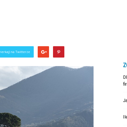
ierkaj) na Twitterze
Z
D
fi
Ja
Il