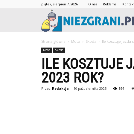
piątek, sierpień 7, 2026
O nas
Reklama
Kontak
Strona główna
Moto
Skoda
Ile kosztuje jazd
Moto
Skoda
ILE KOSZTUJE
2023 ROK?
Przez
Redakcja
-
10 października 2025
394