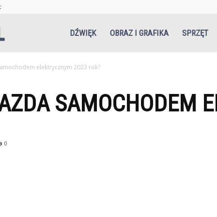
t
Niezgrani.pl
DŹWIĘK
OBRAZ I GRAFIKA
SPRZĘT
a samochodem elektrycznym 2023 rok?
 JAZDA SAMOCHODEM 
0