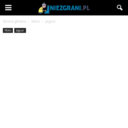
Niezgrani.pl
Strona główna
Moto
Jaguar
Moto
Jaguar