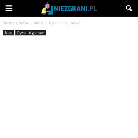
Niezgrani.pl
Strona główna
Moto
Dywaniki gumowe
Moto
Dywaniki gumowe