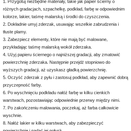
1. Przygotuj niezbędne materiały, takie jak papier ścierny o
różnych gradacjach, szpachelkę, podkład, farbę w odpowiednim
kolorze, lakier, taśmę malarską i środki do czyszczenia.
2. Dokładnie umyj zderzak, usuwając wszelkie zabrudzenia i
tłuste plamy.
3. Zabezpiecz elementy, które nie mają być malowane,
przykładając taśmę malarską wokół zderzaka.
4. Użyj papieru ściernego o najniższej gradacji, aby zmatowić
powierzchnię zderzaka. Następnie przejdź stopniowo do
wyższych gradacji, aż uzyskasz gładką powierzchnię.
5. Oczyść zderzak z pyłu i zastosuj podkład, aby zapewnić dobrą
przyczepność farby.
6. Po wyschnięciu podkładu nałóż farbę w kilku cienkich
warstwach, pozostawiając odpowiednie przerwy między nimi.
7. Po zakończeniu malowania, poczekaj, aż farba całkowicie
wyschnie.
8. Nałóż lakier w kilku warstwach, aby zabezpieczyć
powierzchnię i nadać jej połysk.