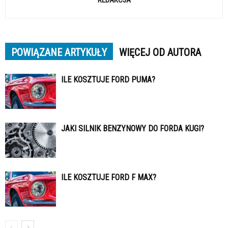
POWIĄZANE ARTYKUŁY
WIĘCEJ OD AUTORA
ILE KOSZTUJE FORD PUMA?
JAKI SILNIK BENZYNOWY DO FORDA KUGI?
ILE KOSZTUJE FORD F MAX?