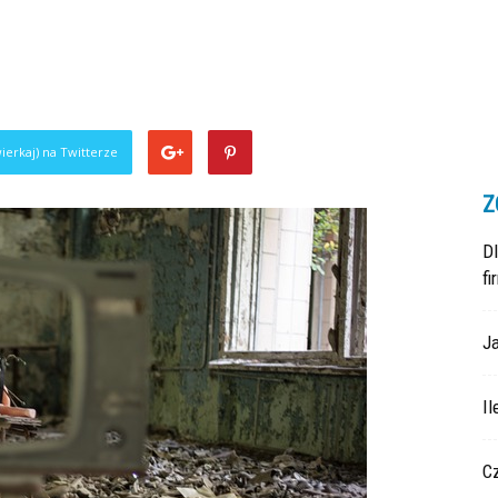
ierkaj) na Twitterze
Z
D
fi
Ja
Il
C