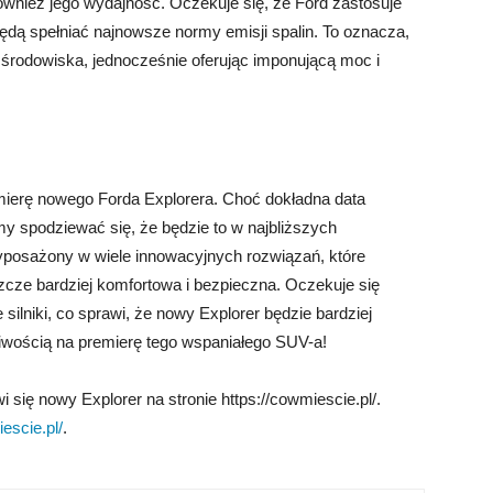
nież jego wydajność. Oczekuje się, że Ford zastosuje
 będą spełniać najnowsze normy emisji spalin. To oznacza,
a środowiska, jednocześnie oferując imponującą moc i
emierę nowego Forda Explorera. Choć dokładna data
y spodziewać się, że będzie to w najbliższych
posażony w wiele innowacyjnych rozwiązań, które
cze bardziej komfortowa i bezpieczna. Oczekuje się
 silniki, co sprawi, że nowy Explorer będzie bardziej
liwością na premierę tego wspaniałego SUV-a!
 się nowy Explorer na stronie https://cowmiescie.pl/.
escie.pl/
.