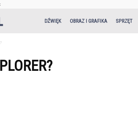
t
Niezgrani.pl
DŹWIĘK
OBRAZ I GRAFIKA
SPRZĘT
?
XPLORER?