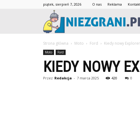
piątek, sierpień 7, 2026
O nas
Reklama
Kontak
Strona główna
Moto
Ford
Kiedy nowy Explorer
Moto
Ford
KIEDY NOWY E
Przez
Redakcja
-
7 marca 2025
420
0