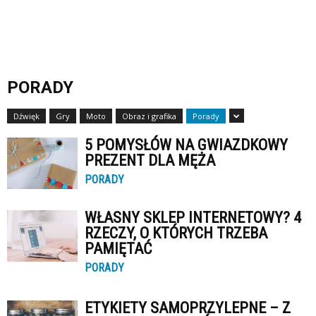
PORADY
Dźwięk
Gry
Moto
Obraz i grafika
Porady
5 POMYSŁÓW NA GWIAZDKOWY
PREZENT DLA MĘŻA
PORADY
WŁASNY SKLEP INTERNETOWY? 4
RZECZY, O KTÓRYCH TRZEBA
PAMIĘTAĆ
PORADY
ETYKIETY SAMOPRZYLEPNE – Z