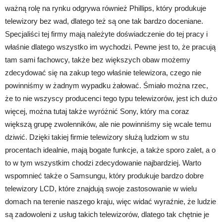
ważną rolę na rynku odgrywa również Phillips, który produkuje
telewizory bez wad, dlatego też są one tak bardzo doceniane.
Specjaliści tej firmy mają należyte doświadczenie do tej pracy i
właśnie dlatego wszystko im wychodzi. Pewne jest to, że pracują
tam sami fachowcy, także bez większych obaw możemy
zdecydować się na zakup tego właśnie telewizora, czego nie
powinniśmy w żadnym wypadku żałować. Śmiało można rzec,
że to nie wszyscy producenci tego typu telewizorów, jest ich dużo
więcej, można tutaj także wyróżnić Sony, który ma coraz
większą grupę zwolenników, ale nie powinniśmy się wcale temu
dziwić. Dzięki takiej firmie telewizory służą ludziom w stu
procentach idealnie, mają bogate funkcje, a także sporo zalet, a o
to w tym wszystkim chodzi zdecydowanie najbardziej. Warto
wspomnieć także o Samsungu, który produkuje bardzo dobre
telewizory LCD, które znajdują swoje zastosowanie w wielu
domach na terenie naszego kraju, więc widać wyraźnie, że ludzie
są zadowoleni z usług takich telewizorów, dlatego tak chętnie je